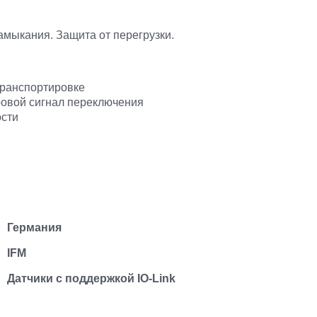
амыкания. Защита от перегрузки.
транспортировке
ровой сигнал переключения
ости
Германия
IFM
Датчики с поддержкой IO-Link