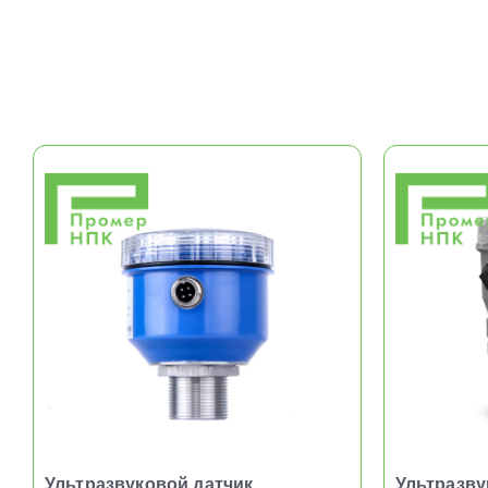
Ультразвуковой датчик
Ультразву