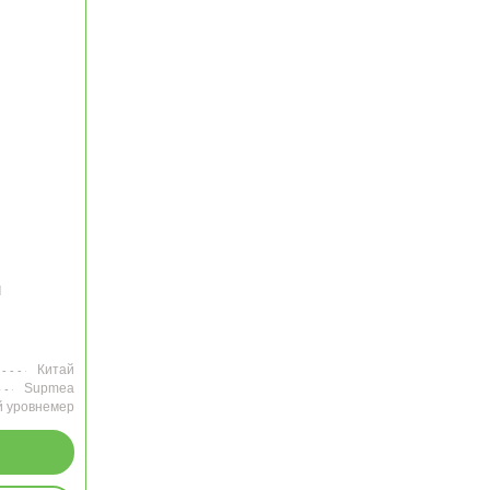
я
Китай
Supmea
 уровнемер