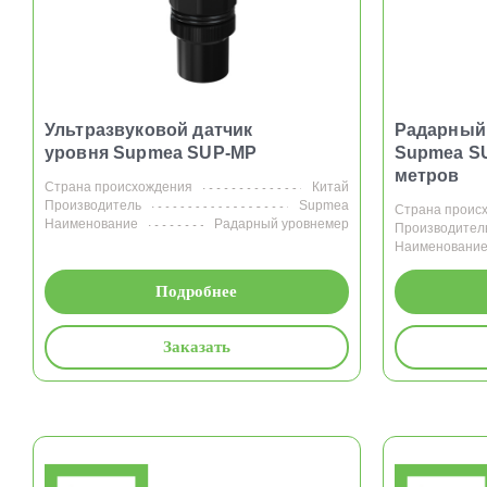
Ультразвуковой датчик
Радарный
уровня Supmea SUP-MP
Supmea S
метров
Страна происхождения
Китай
Производитель
Supmea
Страна проис
Наименование
Радарный уровнемер
Производител
Наименовани
Подробнее
Заказать