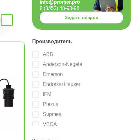
info@promer.pro
8 (8352) 48-98-98
Задать вопрос
Производитель
ABB
Anderson-Negele
Emerson
Endress+Hauser
IFM
Piezus
Supmea
VEGA