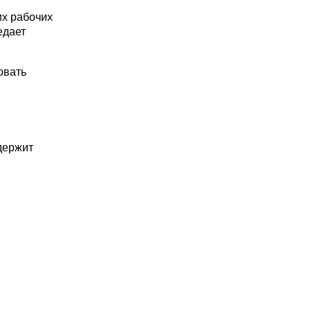
их рабочих
едает
овать
держит