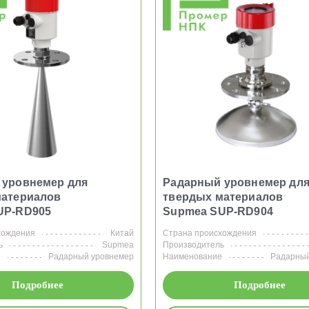
 уровнемер для
Радарный уровнемер дл
материалов
твердых материалов
UP-RD905
Supmea SUP-RD904
хождения
Китай
Страна происхождения
ь
Supmea
Производитель
е
Радарный уровнемер
Наименование
Радарный
Подробнее
Подробнее