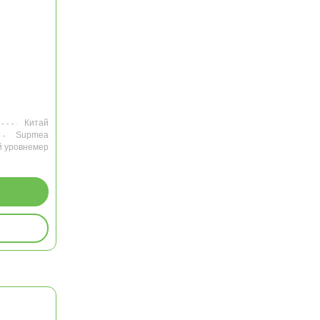
Китай
Supmea
 уровнемер