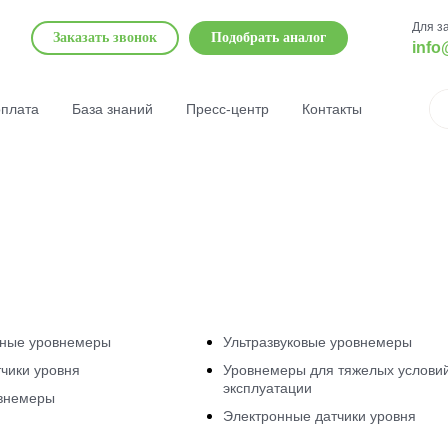
Для з
Заказать звонок
Подобрать аналог
info
оплата
База знаний
Пресс-центр
Контакты
ные уровнемеры
Ультразвуковые уровнемеры
чики уровня
Уровнемеры для тяжелых услови
эксплуатации
внемеры
Электронные датчики уровня