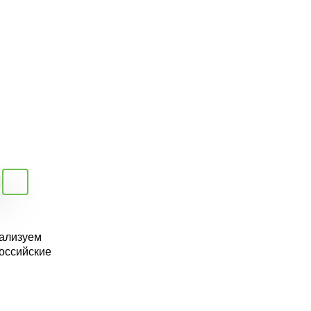
еализуем
оссийские