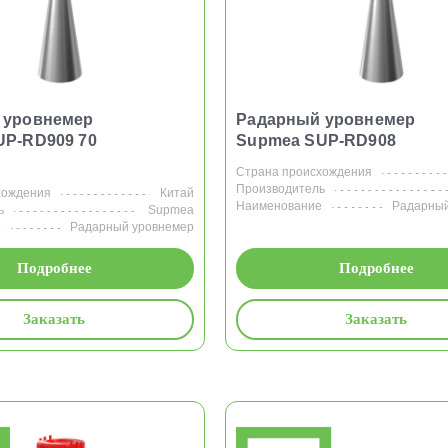
 уровнемер
Радарный уровнемер
UP-RD909 70
Supmea SUP-RD908
Страна происхождения
Производитель
хождения
Китай
Наименование
Радарный
ь
Supmea
е
Радарный уровнемер
Подробнее
Подробнее
Заказать
Заказать