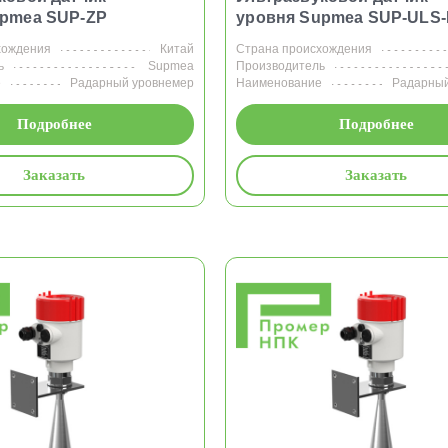
upmea SUP-ZP
уровня Supmea SUP-ULS
хождения
Китай
Страна происхождения
ь
Supmea
Производитель
е
Радарный уровнемер
Наименование
Радарный
Подробнее
Подробнее
Заказать
Заказать