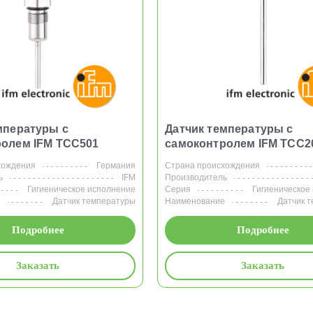
мпературы с
Датчик температуры с
олем IFM TCC501
самоконтролем IFM TCC2
хождения
Германия
Страна происхождения
ь
IFM
Производитель
Гигиеническое исполнение
Серия
Гигиеническое
е
Датчик температуры
Наименование
Датчик 
Подробнее
Подробнее
Заказать
Заказать