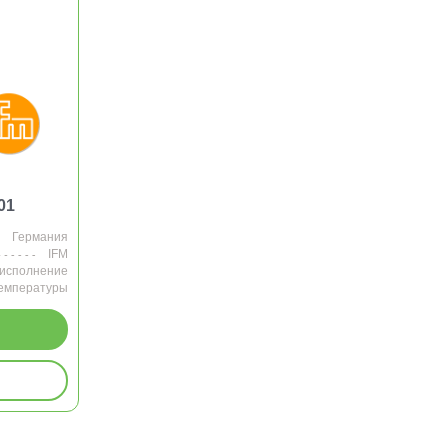
01
Германия
IFM
 исполнение
температуры