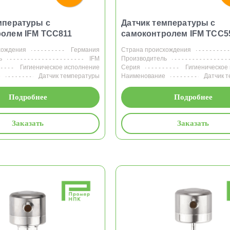
мпературы с
Датчик температуры с
олем IFM TCC811
самоконтролем IFM TCC5
хождения
Германия
Страна происхождения
ь
IFM
Производитель
Гигиеническое исполнение
Серия
Гигиеническое
е
Датчик температуры
Наименование
Датчик 
Подробнее
Подробнее
Заказать
Заказать