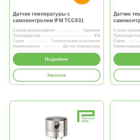
Датчик температуры с
Датчик те
самоконтролем IFM TCC831
самоконтр
Страна происхождения
Германия
Страна проис
Производитель
IFM
Производител
Серия
Гигиеническое исполнение
Серия
Наименование
Датчик температуры
Наименовани
Подробнее
Заказать