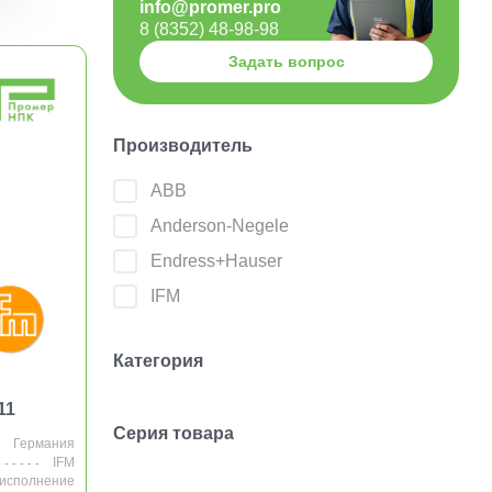
info@promer.pro
8 (8352) 48-98-98
Задать вопрос
Производитель
ABB
Anderson-Negele
Endress+Hauser
IFM
Категория
11
Серия товара
Германия
IFM
 исполнение