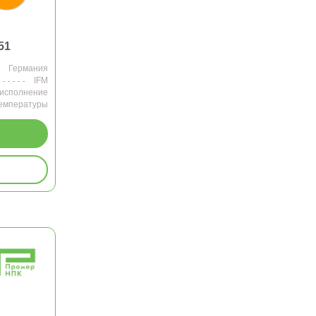
51
Германия
IFM
 исполнение
температуры