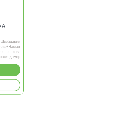
s A
Швейцария
ress+Hauser
roline t-mass
 расходомер