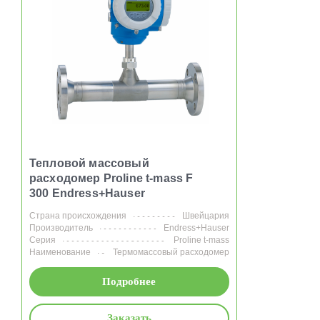
Тепловой массовый
расходомер Proline t-mass F
300 Endress+Hauser
Страна происхождения
Швейцария
Производитель
Endress+Hauser
Серия
Proline t-mass
Наименование
Термомассовый расходомер
Подробнее
Заказать