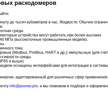
ловых расходомеров
айте:
инуту до тысяч кубометров в час. Жидкости: Обычно ограни
и.
ентная среда.
некоторые устройства могут работать при более высоких
о 40 МПа (высокоточные промышленные модели).
ны.
менного тока.
овые (Modbus, Profibus, HART и др.); импульсные (для счет
ессивности среды.
(IP65 и выше)
модели оснащены интерфейсами для интеграции в системы 
 энергии, адаптированный для различных сфер применения
почту
info@promer.pro.
и мы поможем в подборе и оформлени