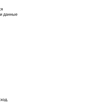
ся
ти данные
ход.