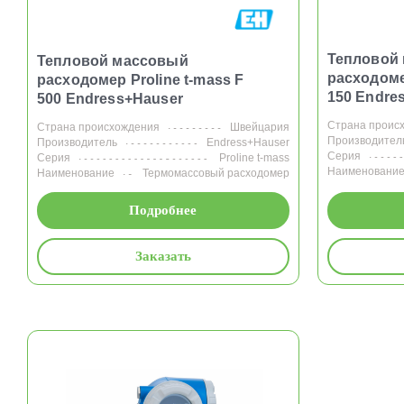
Тепловой
Тепловой массовый
расходоме
расходомер Proline t-mass F
150 Endre
500 Endress+Hauser
Страна проис
Страна происхождения
Швейцария
Производител
Производитель
Endress+Hauser
Серия
Серия
Proline t-mass
Наименовани
Наименование
Термомассовый расходомер
Подробнее
Заказать