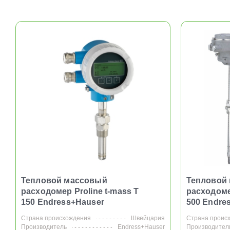
Тепловой массовый
Тепловой
расходомер Proline t-mass T
расходомер
150 Endress+Hauser
500 Endre
Страна происхождения
Швейцария
Страна проис
Производитель
Endress+Hauser
Производител