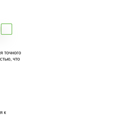
я точного
стью, что
я к