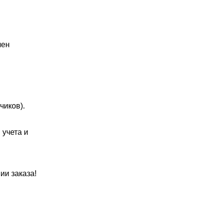
чен
чиков).
учета и
.
и заказа!