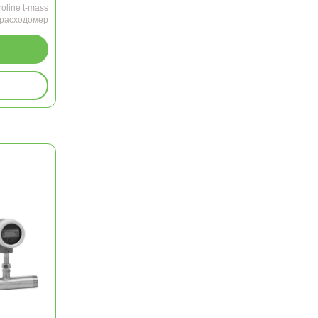
roline t-mass
 расходомер