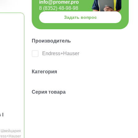
info@promer.pro
8 (8352) 48-98-98
Задать вопрос
Производитель
Endress+Hauser
Категория
Серия товара
 I
Швейцария
ress+Hauser