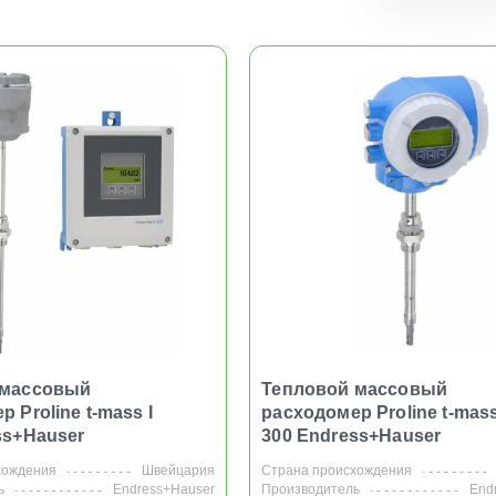
10
20
 массовый
Тепловой массовый
 Proline t-mass I
расходомер Proline t-mass
ss+Hauser
300 Endress+Hauser
хождения
Швейцария
Страна происхождения
ь
Endress+Hauser
Производитель
End