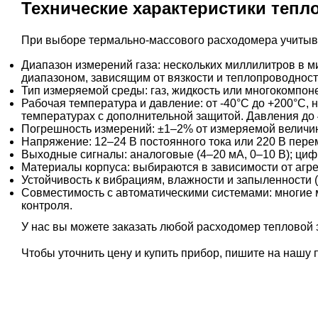
Технические характеристики теп
При выборе термально-массового расходомера учитыв
Диапазон измерений газа: нескольких миллилитров в м
диапазоном, зависящим от вязкости и теплопроводност
Тип измеряемой среды: газ, жидкость или многокомпон
Рабочая температура и давление: от -40°C до +200°C, 
температурах с дополнительной защитой. Давления д
Погрешность измерений: ±1–2% от измеряемой величи
Напряжение: 12–24 В постоянного тока или 220 В пере
Выходные сигналы: аналоговые (4–20 мА, 0–10 В); цифр
Материалы корпуса: выбираются в зависимости от агр
Устойчивость к вибрациям, влажности и запыленности 
Совместимость с автоматическими системами: многие 
контроля.
У нас вы можете заказать любой расходомер тепловой
Чтобы уточнить цену и купить прибор, пишите на нашу 