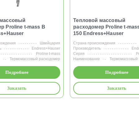
 массовый
Тепловой массовый
р Proline t-mass B
расходомер Proline t-mas
ss+Hauser
150 Endress+Hauser
хождения
Швейцария
Страна происхождения
ь
Endress+Hauser
Производитель
End
Proline t-mass
Серия
P
е
Термомассовый расходомер
Наименование
Термомассовый
Подробнее
Подробнее
Заказать
Заказать