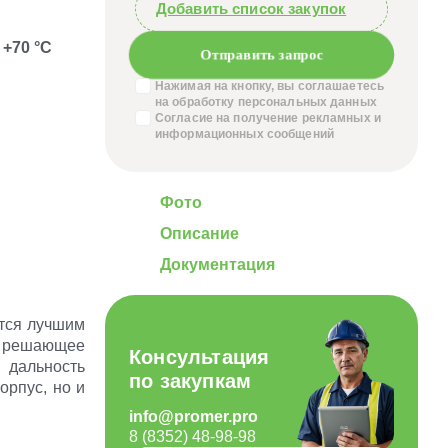
Добавить список закупок
 +70 °C
Отправить запрос
Нажимая на кнопку, вы соглашаетесь
на обработку
персональных данных
Согласие на получение
рекламных и
информационных сообщений
Фото
Описание
Документация
ется лучшим
ет решающее
Консультация
 дальность
по закупкам
орпус, но и
info@promer.pro
8 (8352) 48-98-98