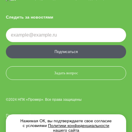
Следить за новостями
Подписаться
Задать вопрос
©2024 НПК «Промер». Все права защищены
Политика конфиденциальности
Нажимая ОК, вы подтверждаете свое согласие
с условиями
Политики конфиденциальности
нашего сайта
Дизайн сайта —
Indigo Amigo
. Разработка —
MediaWorks