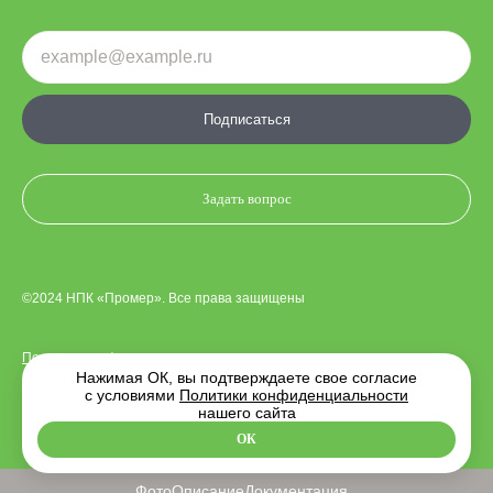
Подписаться
Задать вопрос
©2024 НПК «Промер». Все права защищены
Политика конфиденциальности
Нажимая ОК, вы подтверждаете свое согласие
с условиями
Политики конфиденциальности
нашего сайта
Дизайн сайта —
Indigo Amigo
. Разработка —
MediaWorks
ОК
Фото
Описание
Документация