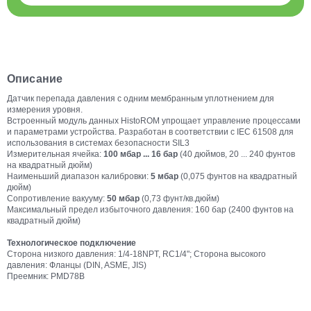
Описание
Датчик перепада давления с одним мембранным уплотнением для
измерения уровня.
Встроенный модуль данных HistoROM упрощает управление процессами
и параметрами устройства. Разработан в соответствии с IEC 61508 для
использования в системах безопасности SIL3
Измерительная ячейка:
100 мбар ... 16 бар
(40 дюймов, 20 ... 240 фунтов
на квадратный дюйм)
Наименьший диапазон калибровки:
5 мбар
(0,075 фунтов на квадратный
дюйм)
Сопротивление вакууму:
50 мбар
(0,73 фунт/кв.дюйм)
Максимальный предел избыточного давления: 160 бар (2400 фунтов на
квадратный дюйм)
Технологическое подключение
Сторона низкого давления: 1/4-18NPT, RC1/4"; Сторона высокого
давления: Фланцы (DIN, ASME, JIS)
Преемник: PMD78B