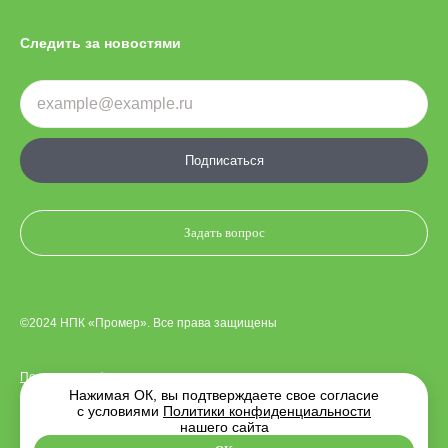
Следить за новостями
Подписаться
Задать вопрос
©2024 НПК «Промер». Все права защищены
Политика конфиденциальности
Нажимая ОК, вы подтверждаете свое согласие
с условиями
Политики конфиденциальности
нашего сайта
Дизайн сайта —
Indigo Amigo
. Разработка —
MediaWorks