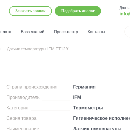
Для з
Заказать звонок
Подобрать аналог
info
оплата
База знаний
Пресс-центр
Контакты
ы
Датчик температуры IFM TT1291
Страна происхождения
Германия
Производитель
IFM
Категория
Термометры
Серия товара
Гигиеническое исполне
Наименование
Датчик температуры