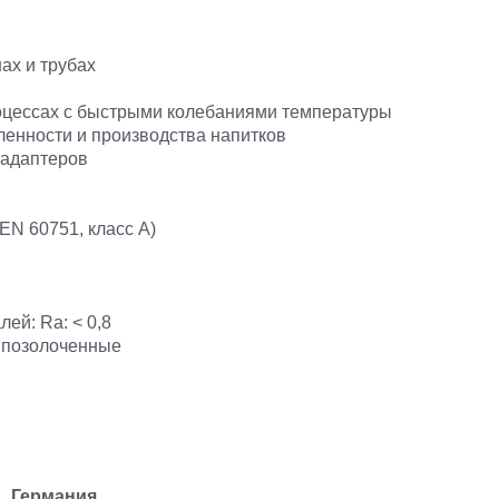
ах и трубах
роцессах с быстрыми колебаниями температуры
енности и производства напитков
 адаптеров
 EN 60751, класс A)
ей: Ra: < 0,8
: позолоченные
Германия