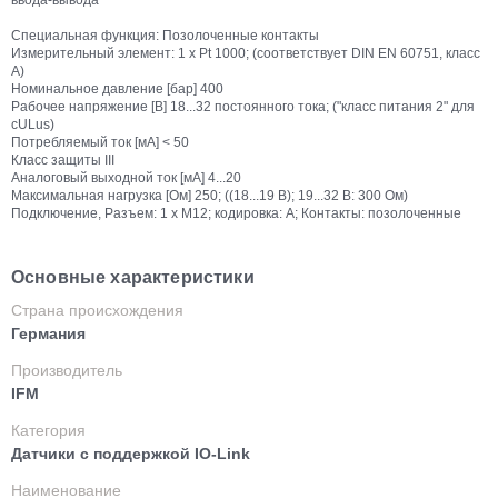
ввода-вывода
Специальная функция: Позолоченные контакты
Измерительный элемент: 1 x Pt 1000; (соответствует DIN EN 60751, класс
A)
Номинальное давление [бар] 400
Рабочее напряжение [В] 18...32 постоянного тока; ("класс питания 2" для
cULus)
Потребляемый ток [мА] < 50
Класс защиты III
Аналоговый выходной ток [мА] 4...20
Максимальная нагрузка [Ом] 250; ((18...19 В); 19...32 В: 300 Ом)
Подключение, Разъем: 1 x M12; кодировка: A; Контакты: позолоченные
Основные характеристики
Страна происхождения
Германия
Производитель
IFM
Категория
Датчики с поддержкой IO-Link
Наименование