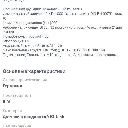
ввода-вывода
Специальная функция: Позолоченные контакты
Измерительный элемент: 1 x Pt 1000; (соответствует DIN EN 60751, класс
A)
Номинальное давление [бар] 300
Рабочее напряжение [В] 18...32 постоянного тока; ("класс питания 2" для
cULus)
Потребляемый ток [мА] < 50
Класс защиты III
Аналоговый выходной ток [мА] 4...20
Максимальная нагрузка [Ом] 250; ((18...19 В); 19...32 В: 300 Ом)
Подключение, Разъем: 1 x M12; кодировка: A; Контакты: позолоченные
Основные характеристики
Страна происхождения
Германия
Производитель
IFM
Категория
Датчики с поддержкой IO-Link
Наименование