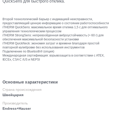
QuickSens для быстрого отклика.
Второй технологический барьер с индикацией неисправности,
предоставляющий ценную информацию о состоянии работоспособности
iTHERM QuickSens: максимальное время отклика 1,5 с для оптимального
управления технологическим процессом
iTHERM StrongSens: непревзойденная виброустойчивость (> 60 г) для
обеспечения максимальной безопасности установки
iTHERM QuickNeck: экономия затрат и времени благодаря простой
повторной калибровке без использования инструментов
Подключение по Bluetooth® (опция)
Международная сертификация: взрывозащита в соответствии с ATEX,
IECEx, CSA C /US и NEPSI
Основные характеристики
Страна происхождения
Швейцария
Производитель
Endress+Hauser