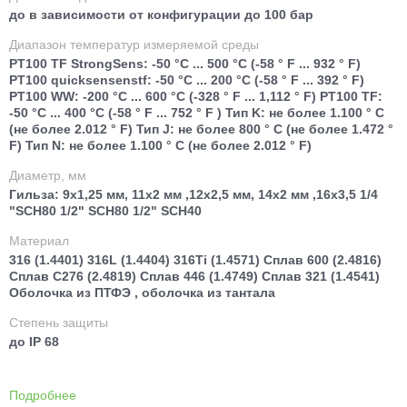
до в зависимости от конфигурации до 100 бар
Диапазон температур измеряемой среды
PT100 TF StrongSens: -50 °C ... 500 °C (-58 ° F ... 932 ° F)
PT100 quicksensenstf: -50 °C ... 200 °C (-58 ° F ... 392 ° F)
PT100 WW: -200 °C ... 600 °C (-328 ° F ... 1,112 ° F) PT100 TF:
-50 °C ... 400 °C (-58 ° F ... 752 ° F ) Тип K: не более 1.100 ° C
(не более 2.012 ° F) Тип J: не более 800 ° C (не более 1.472 °
F) Тип N: не более 1.100 ° C (не более 2.012 ° F)
Диаметр, мм
Гильза: 9x1,25 мм, 11x2 мм ,12x2,5 мм, 14x2 мм ,16x3,5 1/4
"SCH80 1/2" SCH80 1/2" SCH40
Материал
316 (1.4401) 316L (1.4404) 316Ti (1.4571) Сплав 600 (2.4816)
Сплав C276 (2.4819) Сплав 446 (1.4749) Сплав 321 (1.4541)
Оболочка из ПТФЭ , оболочка из тантала
Степень защиты
до IP 68
Подробнее