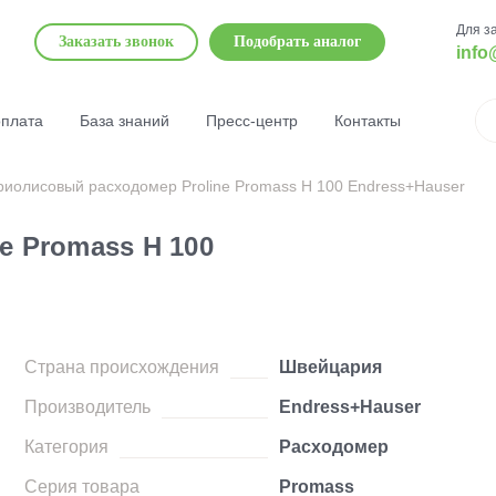
Для з
Заказать звонок
Подобрать аналог
info
оплата
База знаний
Пресс-центр
Контакты
риолисовый расходомер Proline Promass H 100 Endress+Hauser
e Promass H 100
Страна происхождения
Швейцария
Производитель
Endress+Hauser
Категория
Расходомер
Серия товара
Promass