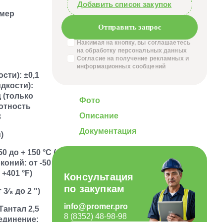
Добавить список закупок
мер
Отправить запрос
Нажимая на кнопку, вы соглашаетесь
на обработку
персональных данных
Согласие на получение
рекламных и
информационных сообщений
сти): ±0,1
дкости):
 (только
Фото
лотность
Описание
3
Документация
)
50 до + 150 °C (от -58 до
коний: от -50 до +205
 +401 °F)
Консультация
по закупкам
3⁄₈ до 2 ")
info@promer.pro
Тантал 2,5
8 (8352) 48-98-98
оединение: