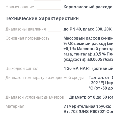
Наименование
Кориолисовый расходо
Технические характеристики
Диапазоны давления
до PN 40, класс 300, 20K
Основная погрешность
Массовый расход (жидко
% Объемный расход (жи
±0,1 % Массовый расход
газа, тантала): ±0,5 % П
(жидкости): ±0,0005 г/см
Выходной сигнал
4-20 мА HART (активный
Диапазон температур измеряемой среды
Тантал: от -
+302 °F) Цир
°C (от -58 до
Диапазон условных диаметров
Диаметр от 8 до 50 (от 
Материал
Измерительная трубка: 
Вт; 702 (UNS R60702) С