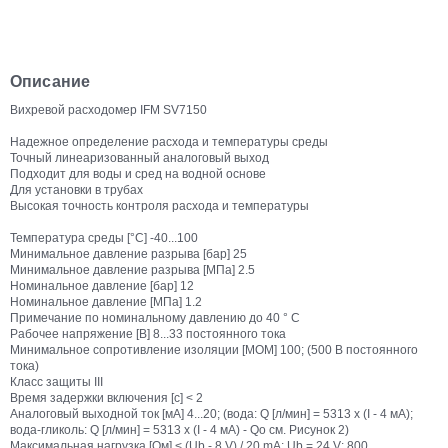
Описание
Вихревой расходомер IFM SV7150
Надежное определение расхода и температуры среды
Точный линеаризованный аналоговый выход
Подходит для воды и сред на водной основе
Для установки в трубах
Высокая точность контроля расхода и температуры
Температура среды [°C] -40...100
Минимальное давление разрыва [бар] 25
Минимальное давление разрыва [МПа] 2.5
Номинальное давление [бар] 12
Номинальное давление [МПа] 1.2
Примечание по номинальному давлению до 40 ° C
Рабочее напряжение [В] 8...33 постоянного тока
Минимальное сопротивление изоляции [МОМ] 100; (500 В постоянного
тока)
Класс защиты III
Время задержки включения [с] < 2
Аналоговый выходной ток [мА] 4...20; (вода: Q [л/мин] = 5313 x (I - 4 мА);
вода-гликоль: Q [л/мин] = 5313 x (I - 4 мА) - Qo см. Рисунок 2)
Максимальная нагрузка [Ом] < (Ub - 8 V) / 20 mA; Ub = 24 V: 800