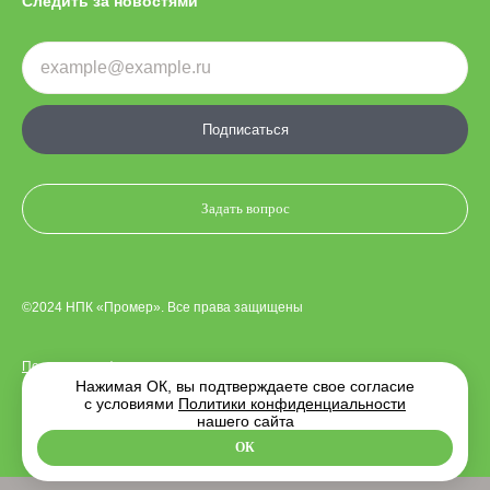
Следить за новостями
Подписаться
Задать вопрос
©2024 НПК «Промер». Все права защищены
Политика конфиденциальности
Нажимая ОК, вы подтверждаете свое согласие
с условиями
Политики конфиденциальности
нашего сайта
Дизайн сайта —
Indigo Amigo
. Разработка —
MediaWorks
ОК