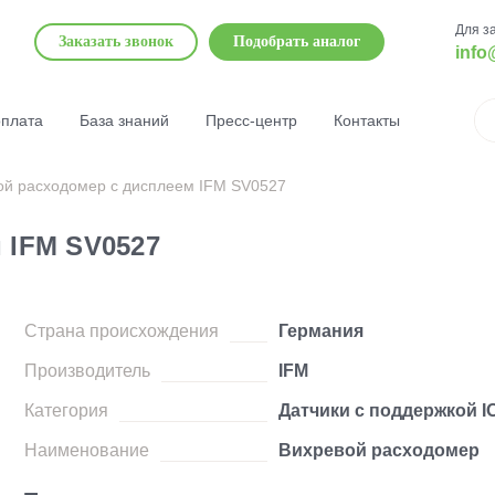
Для з
Заказать звонок
Подобрать аналог
info
оплата
База знаний
Пресс-центр
Контакты
ой расходомер с дисплеем IFM SV0527
 IFM SV0527
Страна происхождения
Германия
Производитель
IFM
Категория
Датчики с поддержкой IO
Наименование
Вихревой расходомер