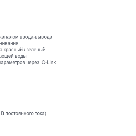
каналом ввода-вывода
внивания
а красный / зеленый
дающей воды
араметров через IO-Link
В постоянного тока)