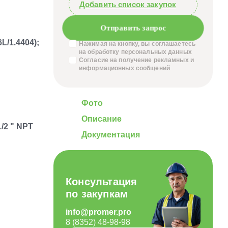
Добавить список закупок
Отправить запрос
L/1.4404);
Нажимая на кнопку, вы соглашаетесь
на обработку
персональных данных
Согласие на получение
рекламных и
информационных сообщений
Фото
Описание
/2 " NPT
Документация
Консультация
по закупкам
info@promer.pro
8 (8352) 48-98-98