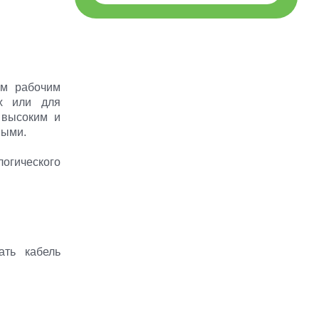
ым рабочим
ах или для
 высоким и
ными.
огического
ать кабель