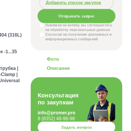
Добавить список закупок
Отправить запрос
Нажимая на кнопку, вы соглашаетесь
на обработку
персональных данных
04 (316L)
Согласие на получение
рекламных и
информационных сообщений
-1...35
Фото
трубка |
Описание
-Clamp |
Universal
Консультация
по закупкам
info@promer.pro
8 (8352) 48-98-98
Задать вопрос