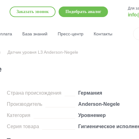
Для з
Заказать звонок
Подобрать аналог
info
оплата
База знаний
Пресс-центр
Контакты
я
Датчик уровня L3 Anderson-Negele
e
Страна происхождения
Германия
Производитель
Anderson-Negele
Категория
Уровнемер
Серия товара
Гигиеническое исполне