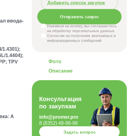
Добавить список закупок
Отправить запрос
ал ввода-
Нажимая на кнопку, вы соглашаетесь
на обработку
персональных данных
Согласие на получение
рекламных и
информационных сообщений
1.4301);
L/1.4404);
Фото
PP; TPV
Описание
Консультация
по закупкам
вка: A
info@promer.pro
8 (8352) 48-98-98
Задать вопрос