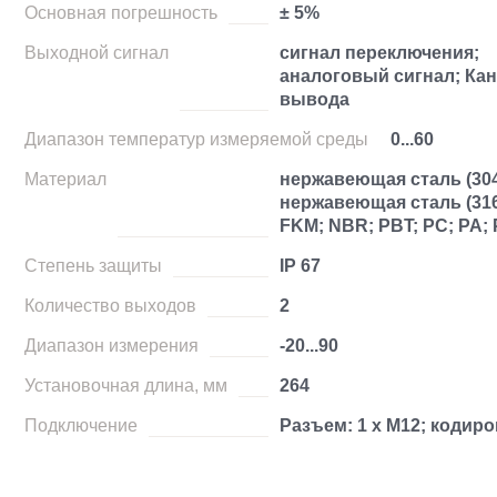
Основная погрешность
± 5%
Выходной сигнал
сигнал переключения;
аналоговый сигнал; Кан
вывода
Диапазон температур измеряемой среды
0...60
Материал
нержавеющая сталь (304/
нержавеющая сталь (316
FKM; NBR; PBT; PC; PA; 
Степень защиты
IP 67
Количество выходов
2
Диапазон измерения
-20...90
Установочная длина, мм
264
Подключение
Разъем: 1 x M12; кодиро