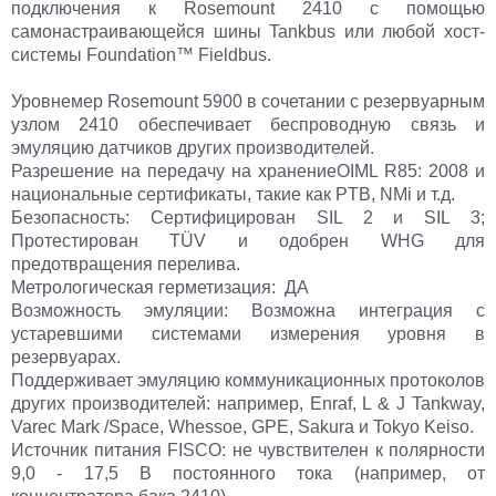
подключения к Rosemount 2410 с помощью
самонастраивающейся шины Tankbus или любой хост-
системы Foundation™ Fieldbus.
Уровнемер Rosemount 5900 в сочетании с резервуарным
узлом 2410 обеспечивает беспроводную связь и
эмуляцию датчиков других производителей.
Разрешение на передачу на хранениеOIML R85: 2008 и
национальные сертификаты, такие как PTB, NMi и т.д.
Безопасность: Сертифицирован SIL 2 и SIL 3;
Протестирован TÜV и одобрен WHG для
предотвращения перелива.
Метрологическая герметизация: ДА
Возможность эмуляции: Возможна интеграция с
устаревшими системами измерения уровня в
резервуарах.
Поддерживает эмуляцию коммуникационных протоколов
других производителей: например, Enraf, L & J Tankway,
Varec Mark /Space, Whessoe, GPE, Sakura и Tokyo Keiso.
Источник питания FISCO: не чувствителен к полярности
9,0 - 17,5 В постоянного тока (например, от