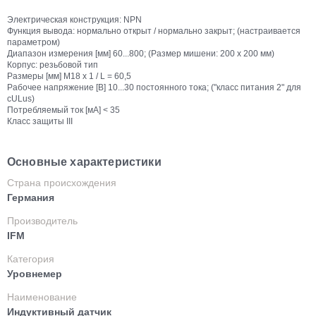
Электрическая конструкция: NPN
Функция вывода: нормально открыт / нормально закрыт; (настраивается
параметром)
Диапазон измерения [мм] 60...800; (Размер мишени: 200 x 200 мм)
Корпус: резьбовой тип
Размеры [мм] M18 x 1 / L = 60,5
Рабочее напряжение [В] 10...30 постоянного тока; ("класс питания 2" для
cULus)
Потребляемый ток [мА] < 35
Класс защиты III
Основные характеристики
Страна происхождения
Германия
Производитель
IFM
Категория
Уровнемер
Наименование
Индуктивный датчик