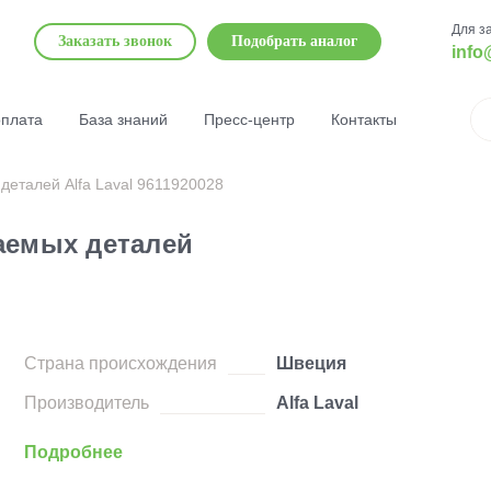
Для з
Заказать звонок
Подобрать аналог
info
оплата
База знаний
Пресс-центр
Контакты
еталей Alfa Laval 9611920028
аемых деталей
Страна происхождения
Швеция
Производитель
Alfa Laval
Подробнее