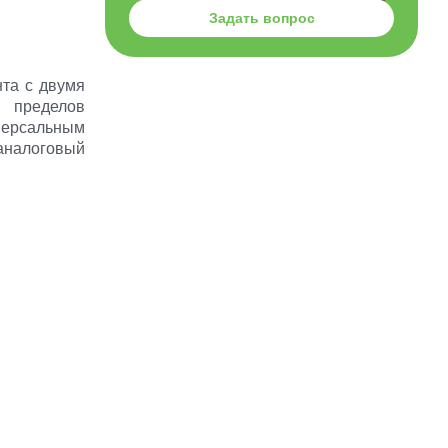
Задать вопрос
нта с двумя
* пределов
версальным
аналоговый