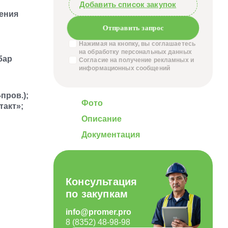
Добавить список закупок
ения
Отправить запрос
Нажимая на кнопку, вы соглашаетесь
на обработку
персональных данных
 бар
Согласие на получение
рекламных и
информационных сообщений
-пров.);
Фото
такт»;
Описание
Документация
C
Консультация
по закупкам
info@promer.pro
8 (8352) 48-98-98