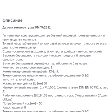
Описание
Датчик температуры IFM TA2511
Гигиеничная конструкция для требований пищевой промышленности и
производства напитков
Точный масштабируемый аналоговый выход и высокая точность во всем
диапазоне температур
С диагностическим выходом для контроля дрейфа и неисправностей
Высокая безопасность технологического процесса благодаря
самоконтролю
Включая бесплатный сертификат калибровки по 5 пунктам.
Количество аналоговых выходов: 1
Коммуникационный интерфейс: IO-Link
Технологическое подключение: резьбовое соединение G 1/2
уплотнительный конус
Установочная длина EL [мм] 50
Измерительный элемент: 1 x Pt 1000; (соответствует DIN EN 60751, класс
A)
Рабочее напряжение [В] 18...32 постоянного тока; ("класс питания 2" для
cULus)
Потребляемый ток [мА] < 50
Класс защиты III
Технологическое подключение: резьбовое соединение G 1/2