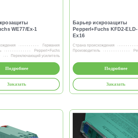
скрозащиты
Барьер искрозащиты
uchs WE77/Ex-1
Pepperl+Fuchs KFD2-ELD-
Ex16
хождения
Германия
Страна происхождения
ь
Pepperl+Fuchs
Производитель
Pe
е
Переключающий усилитель
Подробнее
Подробнее
Заказать
Заказать