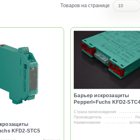
Товаров на странице
10
10
20
Барьер искрозащиты
Pepperl+Fuchs KFD2-STC
Страна происхождения
Производитель
Pe
Наименование
источ
скрозащиты
uchs KFD2-STC5