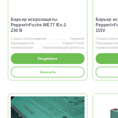
Барьер искрозащиты
Барьер и
Pepperl+Fuchs WE77 /Ex-2
Pepperl+F
230 В
115V
Страна происхождения
Германия
Страна проис
Производитель
Pepperl+Fuchs
Производител
Наименование
Переключающий усилитель
Наименовани
Подробнее
Заказать