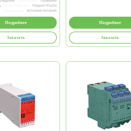
хождения
Германия
ь
Pepperl+Fuchs
е
источник питания
Подробнее
Подробнее
Заказать
Заказать