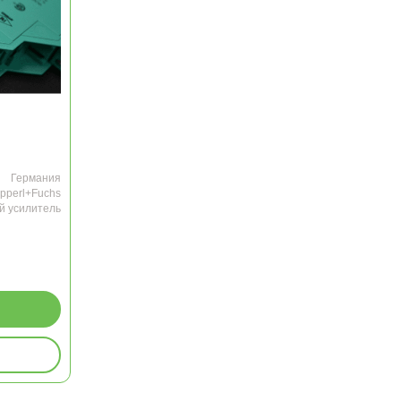
Германия
pperl+Fuchs
 усилитель