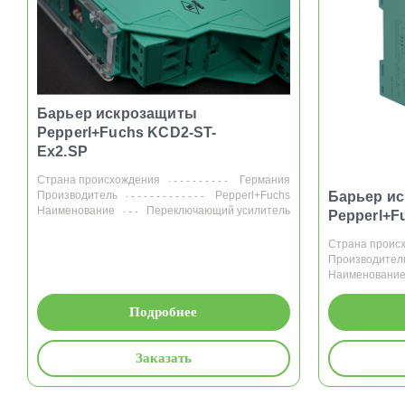
Барьер искрозащиты
Pepperl+Fuchs KCD2-ST-
Ex2.SP
Страна происхождения
Германия
Производитель
Pepperl+Fuchs
Барьер и
Наименование
Переключающий усилитель
Pepperl+F
Страна проис
Производител
Наименовани
Подробнее
Заказать