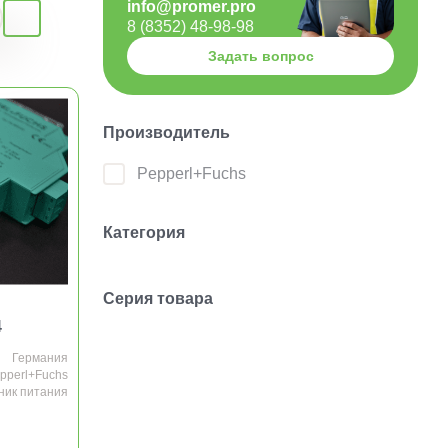
info@promer.pro
8 (8352) 48-98-98
Задать вопрос
Производитель
Pepperl+Fuchs
Категория
Серия товара
4
Германия
pperl+Fuchs
ник питания