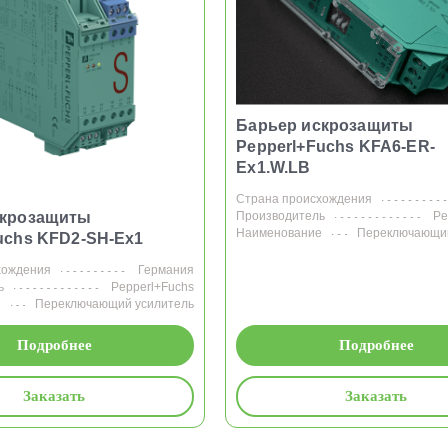
Барьер искрозащиты
Pepperl+Fuchs KFA6-ER-
Ex1.W.LB
Страна происхождения
Производитель
Pe
скрозащиты
Наименование
Переключающий
uchs KFD2-SH-Ex1
хождения
Германия
ь
Pepperl+Fuchs
е
Переключающий усилитель
Подробнее
Подробнее
Заказать
Заказать