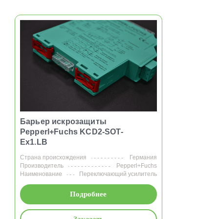
Барьер искрозащиты
Pepperl+Fuchs KCD2-SOT-
Ex1.LB
Страна происхождения
Германия
Производитель
Pepperl+Fuchs
Наименование
Переключающий усилитель
Подробнее
Заказать